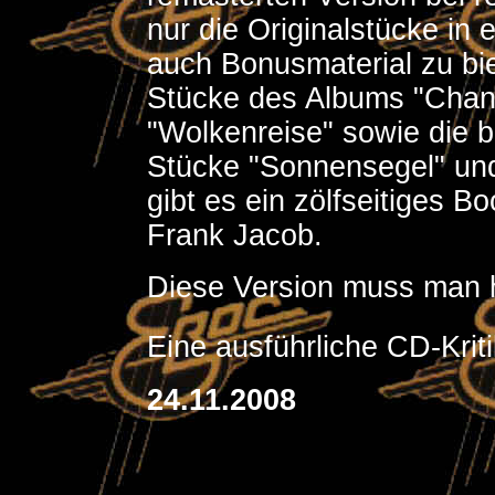
nur die Originalstücke in
auch Bonusmaterial zu biet
Stücke des Albums "Chang
"Wolkenreise" sowie die b
Stücke "Sonnensegel" und
gibt es ein zölfseitiges B
Frank Jacob.
Diese Version muss man 
Eine ausführliche CD-Kriti
24.11.2008