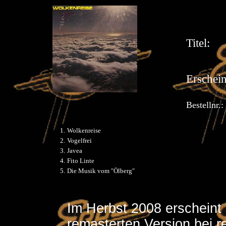
Titel:
Erschei
Bestellnr.:
1.
Wolkenreise
2.
Vogelfrei
3.
Javea
4.
Fito Linte
5.
Die Musik vom "Ölberg"
Im Herbst 2008 erscheint 
remasterten Version bei re