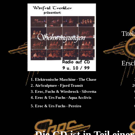
Titel
Ersc
1.
Elektronische Maschine - The Chase
2.
AirSculpture - Fjord Transit
2
3.
Eroc, Fuchs & Wiesbrock - Silvretta
4.
Eroc & Urs Fuchs - Aqua Acclivis
5.
Eroc & Urs Fuchs - Pereiro
Die CD ist in Teil ein