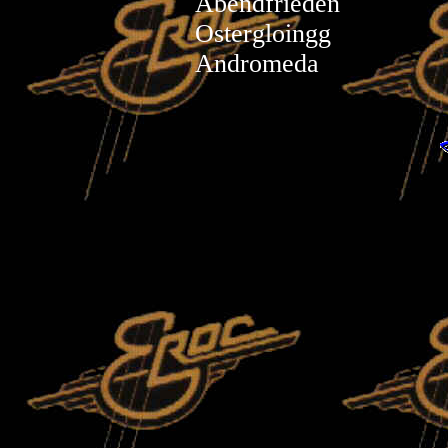
Abendfrie
Ostergloi
Andromed