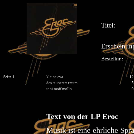
Titel:
Erscheinung
Bestellnr.:
Seite 1
kleine eva
12
des tauberers traum
5
toni moff mollo
0
Text von der LP Eroc
Musik ist eine ehrliche Sp