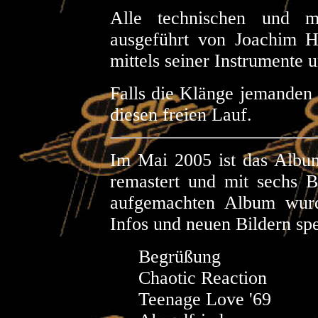
Alle technischen und mu
ausgeführt von Joachim 
mittels seiner Instrumente 
Falls die Klänge jemanden z
diesen freien Lauf.
Im Mai 2005 ist das Album
remastert und mit sechs 
aufgemachten Album wurde
Infos und neuen Bildern spe
Begrüßun
Chaotic Reac
Teenage Love