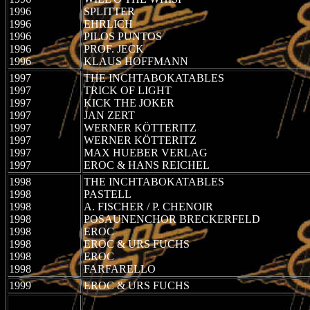
1996
SPLITTER
1996
EHRLICH
1996
PILOS PUNTOS
1996
PROF. JECK
1996
KLAUS HOFFMANN
1997
THE INCHTABOKATABLES
1997
TRICK OF LIGHT
1997
KICK THE JOKER
1997
JAN ZERT
1997
WERNER KÖTTERITZ
1997
WERNER KÖTTERITZ
1997
MAX HUEBER VERLAG
1997
EROC & HANS REICHEL
1998
THE INCHTABOKATABLES
1998
PASTELL
1998
A. FISCHER / P. CHENOIR
1998
POSAUNENCHOR BRECKERFELD
1998
EROC
1998
EROC & URS FUCHS
1998
EROC
1998
FARFARELLO
1999
EROC & URS FUCHS