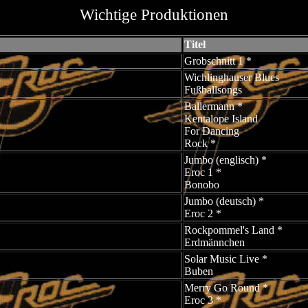
Wichtige Produktionen
Titel
Grobschnitt 1 *
Wichlinghauser Blues
Fußballsongs
Ballermann *
Kentalope Island
For Dancing
Rock *
Jumbo (englisch) *
Eroc 1 *
Bonobo
Jumbo (deutsch) *
Eroc 2 *
Rockpommel's Land *
Erdmännchen
Solar Music Live *
Buben
Merry Go Round *
Eroc 3 *