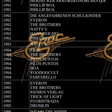
1991
HERDECKER AKKORDEONORCHESTER
1991
PHILLIP BOA
1991
PHILLIP BOA
1992
DIE ANGEFAHRENEN SCHULKINDER
1992
EVERON
1992
THE BROTHERS
1992
NATTY U
1992
HANS REICHEL
1992
PHILLIP BOA
1993
NATTY U
1994
EROC
1994
THE BROTHERS
1994
PILOS PUNTOS
1994
PILOS PUNTOS
1994
BOA
1994
VOODOOCULT
1994
FARFARELLO
1995
EVERON
1995
THE BROTHERS
1995
PATMOS VERLAG
1995
TRICK OF LIGHT
1995
FUORISTRADA
1995
DROMLIN
1996
WILL'O THE WHISP