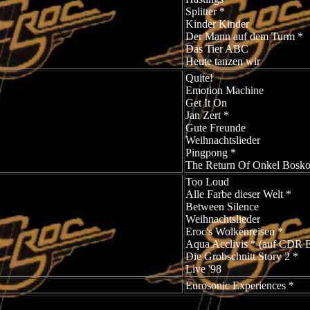
Splitter *
Kinder Kinder
Der Mann auf dem Turm *
Das Tier ABC
Heute tanzen wir
Quite!
Emotion Machine
Get It On
Jan Zert *
Gute Freunde
Weihnachtslieder
Pingpong *
The Return Of Onkel Bosk
Too Loud
Alle Farbe dieser Welt *
Between Silence
Weihnachtslieder
Eroc's Wolkenreisen *
Aqua Acclivis * (auf CDR E
Die Grobschnitt Story 2 *
Live '98
Eurosonic Experiences *