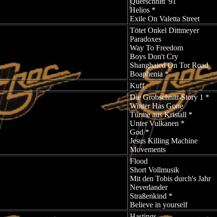
Querschnitt '91
Helios *
Exile On Valetta Street
Tötet Onkel Dittmeyer
Paradoxes
Way To Freedom
Boys Don't Cry
Shanghaied On Tor Road
Boaphenia *
Kuff
Die Grobschnitt-Story 1 *
Winter Has Gone
Türme aus Kristall *
Unter Vulkanen *
God *
Jesus Killing Machine
Movements
Flood
Short Vollmusik
Mit den Tobis durch's Jahr
Neverlander
Straßenkind *
Believe in yourself
Hastings