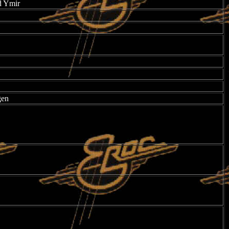
d Ymir
gen