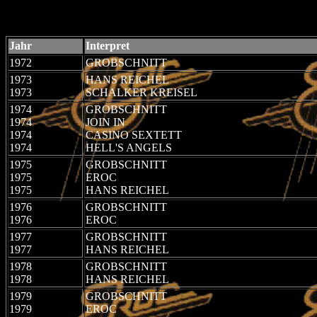
Jahr
Interpret
1972
GROBSCHNITT
1973
HANS REICHEL
1973
SCHALKER KREISEL
1974
GROBSCHNITT
1974
JOIN IN
1974
CASINO SEXTETT
1974
HELL'S ANGELS
1975
GROBSCHNITT
1975
EROC
1975
HANS REICHEL
1976
GROBSCHNITT
1976
EROC
1977
GROBSCHNITT
1977
HANS REICHEL
1978
GROBSCHNITT
1978
HANS REICHEL
1979
GROBSCHNITT
1979
EROC