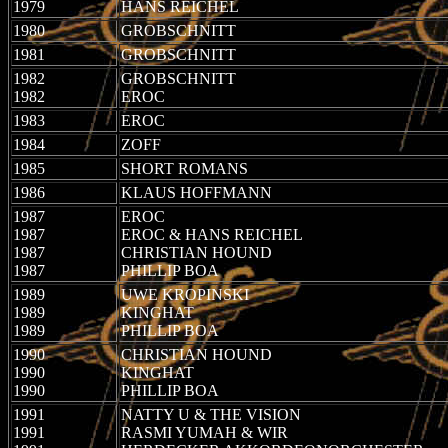
1979
HANS REICHEL
1980
GROBSCHNITT
1981
GROBSCHNITT
1982
GROBSCHNITT
1982
EROC
1983
EROC
1984
ZOFF
1985
SHORT ROMANS
1986
KLAUS HOFFMANN
1987
EROC
1987
EROC & HANS REICHEL
1987
CHRISTIAN HOUND
1987
PHILLIP BOA
1989
UWE KROPINSKI
1989
KINGHAT
1989
PHILLIP BOA
1990
CHRISTIAN HOUND
1990
KINGHAT
1990
PHILLIP BOA
1991
NATTY U & THE VISION
1991
RASMI YUMAH & WIR