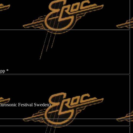
opp *
urosonic Festival Sweden)