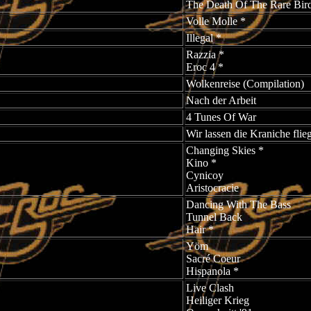
The Death Of The Rare Bir
Volle Molle *
Illegal *
Razzia *
Eroc 4 *
Wolkenreise (Compilation)
Nach der Arbeit
4 Tunes Of War
Wir lassen die Kraniche flie
Changing Skies *
Kino *
Cynicoy
Aristocracie
Dancing With The Bass
Tunnel Back
Hair *
Yöm
Sacré Coeur
Hispanola *
Live Clash
Heiliger Krieg