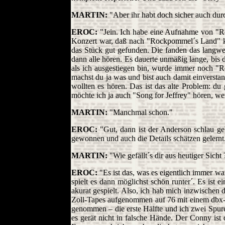
MARTIN:
"Aber ihr habt doch sicher auch du
EROC:
"Jein. Ich habe eine Aufnahme von "R
Konzert war, daß nach "Rockpommel´s Land" kau
das Stück gut gefunden. Die fanden das langwei
dann alle hören. Es dauerte unmäßig lange, bis 
als ich ausgestiegen bin, wurde immer noch "R
machst du ja was und bist auch damit einverst
wollten es hören. Das ist das alte Problem: du 
möchte ich ja auch "Song for Jeffrey" hören, we
MARTIN:
"Manchmal schon."
EROC:
"Gut, dann ist der Anderson schlau geb
gewonnen und auch die Details schätzen gelernt
MARTIN:
"Wie gefällt´s dir aus heutiger Sicht
EROC:
"Es ist das, was es eigentlich immer wa
spielt es dann möglichst schön runter´. Es ist 
akurat gespielt. Also, ich hab mich inzwischen
Zoll-Tapes aufgenommen auf 76 mit einem dbx-C
genommen – die erste Hälfte und ich zwei Spure
es gerät nicht in falsche Hände. Der Conny ist