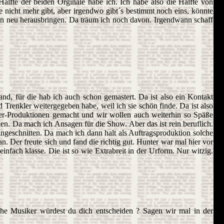
Hälfte der beiden Orginale habe ich. Ich habe also die Hälfte von
 nicht mehr gibt, aber irgendwo gibt´s bestimmt noch eins, könnte
dann neu herausbringen. Da träum ich noch davon. Irgendwann schaff
nd, für die hab ich auch schon gemastert. Da ist also ein Kontakt
Trenkler weitergegeben habe, weil ich sie schön finde. Da ist also
der-Produktionen gemacht und wir wollen auch weiterhin so Späße
en. Da mach ich Ansagen für die Show. Aber das ist rein beruflich.
geschnitten. Da mach ich dann halt als Auftragsproduktion solche
n. Der freute sich und fand die richtig gut. Hunter war mal hier vor
infach klasse. Die ist so wie Extrabreit in der Urform. Nur witzig.
che Musiker würdest du dich entscheiden ? Sagen wir mal in der