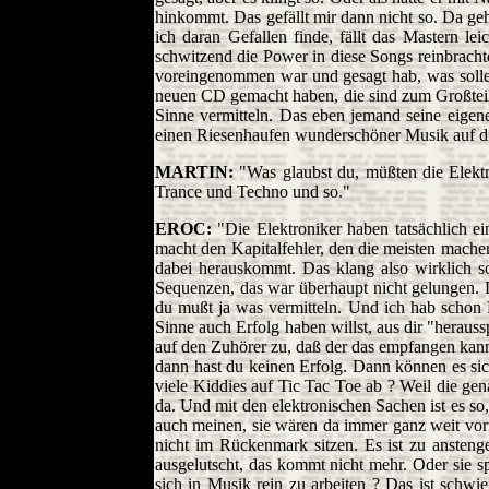
hinkommt. Das gefällt mir dann nicht so. Da ge
ich daran Gefallen finde, fällt das Mastern 
schwitzend die Power in diese Songs reinbracht
voreingenommen war und gesagt hab, was sollen 
neuen CD gemacht haben, die sind zum Großteil r
Sinne vermitteln. Das eben jemand seine eigene
einen Riesenhaufen wunderschöner Musik auf die
MARTIN:
"Was glaubst du, müßten die Elektr
Trance und Techno und so."
EROC:
"Die Elektroniker haben tatsächlich e
macht den Kapitalfehler, den die meisten machen
dabei herauskommt. Das klang also wirklich s
Sequenzen, das war überhaupt nicht gelungen. D
du mußt ja was vermitteln. Und ich hab schon E
Sinne auch Erfolg haben willst, aus dir "herauss
auf den Zuhörer zu, daß der das empfangen kann
dann hast du keinen Erfolg. Dann können es sic
viele Kiddies auf Tic Tac Toe ab ? Weil die gen
da. Und mit den elektronischen Sachen ist es so, 
auch meinen, sie wären da immer ganz weit vor
nicht im Rückenmark sitzen. Es ist zu ansten
ausgelutscht, das kommt nicht mehr. Oder sie sp
sich in Musik rein zu arbeiten ? Das ist sch