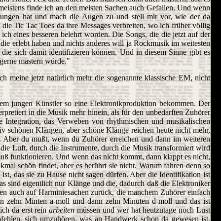
 meistens finde ich an den meisten Sachen auch Gefallen. Und wenn
esungen hat und mach die Augen zu und stell mir vor, wie der da
ie Tic Tac Toes da ihre Messages verbreiten, wo ich früher völlig
ch eines besseren belehrt worden. Die Songs, die die jetzt auf der
 die erlebt haben und nichts anderes will ja Rockmusik im weitesten
 die sich damit identifizieren können. Und in diesem Sinne gibt es
 gerne mastern würde."
h meine jetzt natürlich mehr die sogenannte klassische EM, nicht
einem jungen Künstler so eine Elektronikproduktion bekommen. Der
rpretiert in die Musik mehr hinein, als für den unbedarften Zuhörer
ie Integration, das Verweben von rhythmischen und musikalischen
tiv schönen Klängen, aber schöne Klänge reichen heute nicht mehr,
aus. Aber du mußt, wenn du Zuhörer erreichen und dann im weiteren
 die Luft, durch die Instrumente, durch die Musik transformiert wird
muß funktionieren. Und wenn das nicht kommt, dann klappt es nicht,
mal schön findet, aber es berührt sie nicht. Warum fahren denn so
t, das sie zu Hause nicht sagen dürfen. Aber die Identifikation ist
 das sind eigentlich nur Klänge und die, dadurch daß die Elektroniker
nden auch auf Harminiesachen zurück, die manchem Zuhörer einfach
len zehn Minten a-moll und dann zehn Minuten d-moll und das ist
ich da erst rein
arbeiten
müssen und wer hat heutzutage noch Lust
pfehlen, sich umzuhören, was an Handwerk schon da gewesen ist.