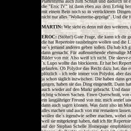
Plattenfirma auch zum Schluß und dadurch ist e
die "Eroc IV" ist dann eben aus dem Erfolg he
mit einem Bein noch so in verrückteren Dingen
nicht nur alles "Wolkenreise-geprägt". Und die
MARTIN:
Wie sieht es denn mit den weiteren,
EROC:
(Stöhn!) Gute Frage, die kann ich dir g
die hat Repertoire rausbringen wollen und die 
sie´s jemand anderen geben sollen. Da hab ich
dann gemacht. Für außenstehende ehemalige Mitgl
Bilder von mir. Also weiß ich nicht. Die sleeve-
´s. Lupo wollte das blockieren. Er hat bei Reper
gelaufen. Ob Polydor das Recht dazu hat, das e
plötzlich – ich rede immer von Polydor, aber da
ja schon täglich inzwischen. Die haben dann gem
gingen, haben sie das Ding eingestellt. Dann ha
auch wieder auf den Markt gebracht. Und dann 
richtig schönen Sachen. Einen Querschnitt, von
ein langjähriger Freund von mir, mich anrief un
dann auch sagen können. Was dann also im Momen
alles machen und auch von mir remastern lasse
wollen die´s irgendwie selber machen, wobei sie
weil sie mitgekriegt haben, daß ich für Reperto
auf der Stephan Schelle Homepage empfohlen).