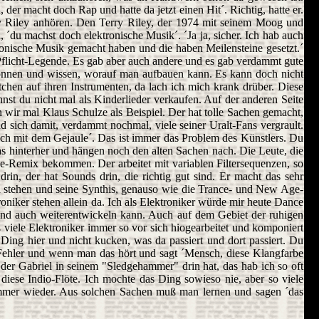
 der macht doch Rap und hatte da jetzt einen Hit´. Richtig, hatte er.
rry Riley anhören. Den Terry Riley, der 1974 mit seinem Moog und
 ´du machst doch elektronische Musik´. ´Ja ja, sicher. Ich hab auch
ktronische Musik gemacht haben und die haben Meilensteine gesetzt.´
Pflicht-Legende. Es gab aber auch andere und es gab verdammt gute
 können und wissen, worauf man aufbauen kann. Es kann doch nicht
chen auf ihren Instrumenten, da lach ich mich krank drüber. Diese
t du nicht mal als Kinderlieder verkaufen. Auf der anderen Seite
n wir mal Klaus Schulze als Beispiel. Der hat tolle Sachen gemacht,
nd sich damit, verdammt nochmal, viele seiner Uralt-Fans vergrault.
ich mit dem Gejaule´. Das ist immer das Problem des Künstlers. Du
as hinterher und hängen noch den alten Sachen nach. Die Leute, die
e-Remix bekommen. Der arbeitet mit variablen Filtersequenzen, so
in, der hat Sounds drin, die richtig gut sind. Er macht das sehr
da stehen und seine Synthis, genauso wie die Trance- und New Age-
oniker stehen allein da. Ich als Elektroniker würde mir heute Dance
nd auch weiterentwickeln kann. Auch auf dem Gebiet der ruhigen
 viele Elektroniker immer so vor sich hiogearbeitet und komponiert
ng hier und nicht kucken, was da passiert und dort passiert. Du
Fehler und wenn man das hört und sagt ´Mensch, diese Klangfarbe
der Gabriel in seinem "Sledgehammer" drin hat, das hab ich so oft
diese Indio-Flöte. Ich mochte das Ding sowieso nie, aber so viele
r immer wieder. Aus solchen Sachen muß man lernen und sagen ´das