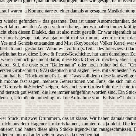
as gerne in guter Qualität herausbringen, aber wie gesagt, da müssen a
arauf waren ja Kommentare zu einer damals angesagten Musikrichtung..
t wieder gefunden – das gesamte. Das ist unser Automechaniker, der
it zwei Jahren aus den Augen verloren habe; aber wir haben immer kräf
cht eben diesen Dialekt, das ist also nicht gestellt. Er war eigentli
r damals gesagt hat, war gar nicht mal so dumm, wenn ich mir das 
es und Genesis entstanden und Mist (Keyboarder Volker Karst) war ei
herlich auch gestunken Wenn wir vorhin (s.Teil 1 des Interviews) da
wirkt hat bzw. diese Love & Peace-Geschichte, hat zum damaligen Ze
 waren nämlich gar nicht dafür, diese Rock-Oper zu machen, aber Lu
anderen Stil, die erste oder "Ballermann" oder noch früher bei der "
ersten Grobschnitt (1972) skeptisch und sagten ´wie, mit Orchester ? W
dann halt bei "Rockpommel´s Land": ´was soll denn diese langweilige O
ich möchte fast sagen, mehrere Generationen von Fans, die sich mi
"Grobschnitt-Stories" zeigen, daß auch vor Grobschnitt die Leute t
 tierisch gut waren, die live immer aufgeführt worden sind. Ein Stüc
`Mensch, ich möchte unbedingt mal ne Aufnahme von "Fallstone" haben.
ower-Stück, mit zwei Drummern, das ist klasse. Wir haben damals damit
n nicht aus dem Hagener Umkreis kamen, kannten das ja nicht. Die le
äsentieren und hatten diese alten Stücke irgendwann rausgeschmisse
 dienen, um mal aufzuzeigen, was es da gegeben hat."