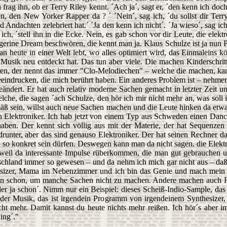
ag ihn, ob er Terry Riley kennt. ´Ach ja´, sagt er, ´den kenn ich doch,
ren, den New Yorker Rapper da ? ´ ´Nein´, sag ich, ´du sollst dir Te
dachten zelebriert hat.´ ´Ja den kenn ich nicht´. ´Ja wieso´, sag ich,
ich, ´stell ihn in die Ecke. Nein, es gab schon vor dir Leute, die ele
gerine Dream beschwören, die kennt man ja. Klaus Schulze ist ja nun 
 heute in einer Welt lebt, wo alles optimiert wird, das Einmaleins
 Musik neu entdeckt hat. Das tun aber viele. Die machen Kinderschritt
en, der nennt das immer "Clo-Melodiechen" – welche die machen, kanns
 beeindrucken, die mich berührt haben. Ein anderes Problem ist – nehme
geändert. Er hat auch relativ moderne Sachen gemacht in letzter Zeit u
he, die sagen ´ach Schulze, den hör ich mir nicht mehr an, was soll 
emäß sein, willst auch neue Sachen machen und die Leute hinken da etw
 Elektroniker. Ich hab jetzt von einem Typ aus Schweden einen Danc
ben. Der kennt sich völlig aus mit der Materie, der hat Sequenzen dr
runter, aber das sind genauso Elektroniker. Der hat seinen Rechner 
 so konkret sein dürfen. Deswegen kann man da nicht sagen, die Elektr
eil da interessante Impulse rüberkommen, die man gut gebrauchen u
utschland immer so gewesen – und da nehm ich mich gar nicht aus – daß
sizer, Mama im Nebenzimmer und ich bin das Genie und mach mein Di
llein schon, um manche Sachen nicht zu machen. Andere machen auch 
r ja schon´. Nimm nur ein Beispiel: dieses Scheiß-Indio-Sample, das 
 der Musik, das ist irgendein Programm von irgendeinem Synthesizer, 
icht mehr. Damit kannst du heute nichts mehr reißen. Ich hör´s abe
Ding´."