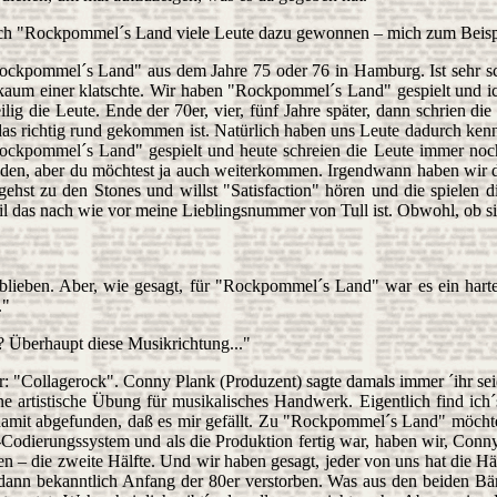
rch "Rockpommel´s Land viele Leute dazu gewonnen – mich zum Beisp
ockpommel´s Land" aus dem Jahre 75 oder 76 in Hamburg. Ist sehr s
m einer klatschte. Wir haben "Rockpommel´s Land" gespielt und ich 
lig die Leute. Ende der 70er, vier, fünf Jahre später, dann schrien d
das richtig rund gekommen ist. Natürlich haben uns Leute dadurch kenn
ockpommel´s Land" gespielt und heute schreien die Leute immer noch
anden, aber du möchtest ja auch weiterkommen. Irgendwann haben wir d
gehst zu den Stones und willst "Satisfaction" hören und die spielen d
il das nach wie vor meine Lieblingsnummer von Tull ist. Obwohl, ob si
lieben. Aber, wie gesagt, für "Rockpommel´s Land" war es ein harter W
."
 ? Überhaupt diese Musikrichtung..."
r: "Collagerock". Conny Plank (Produzent) sagte damals immer ´ihr seid 
eine artistische Übung für musikalisches Handwerk. Eigentlich find ic
 damit abgefunden, daß es mir gefällt. Zu "Rockpommel´s Land" möcht
odierungssystem und als die Produktion fertig war, haben wir, Conny 
n – die zweite Hälfte. Und wir haben gesagt, jeder von uns hat die 
 dann bekanntlich Anfang der 80er verstorben. Was aus den beiden Bän