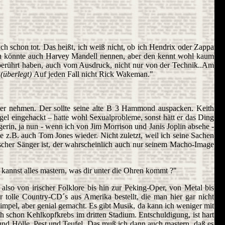
ch schon tot. Das heißt, ich weiß nicht, ob ich Hendrix oder Zappa
 Ich könnte auch Harvey Mandell nennen, aber den kennt wohl kaum
ch berührt haben, auch vom Ausdruck, nicht nur von der Technik..Am
.
(überlegt)
Auf jeden Fall nicht Rick Wakeman."
uger nehmen. Der sollte seine alte B 3 Hammond auspacken. Keith
el eingehackt – hatte wohl Sexualprobleme, sonst hätt er das Ding
ngerin, ja nun - wenn ich von Jim Morrison und Janis Joplin absehe -
e z.B. auch Tom Jones wieder. Nicht zuletzt, weil ich seine Sachen
ischer Sänger ist, der wahrscheinlich auch nur seinem Macho-Image
kannst alles mastern, was dir unter die Ohren kommt ?"
also von irischer Folklore bis hin zur Peking-Oper, von Metal bis
 tolle Country-CD´s aus Amerika bestellt, die man hier gar nicht
impel, aber genial gemacht. Es gibt Musik, da kann ich weniger mit
h schon Kehlkopfkrebs im dritten Stadium. Entschuldigung, ist hart
 und Hölle, Pest und Teufel. Das muß ich dann auch mastern, daß es