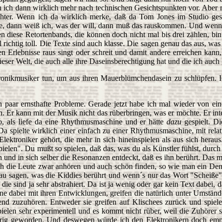
h ich dann wirklich mehr nach technischen Gesichtspunkten vor. Aber
leichter. Wenn ich da wirklich merke, daß da Tom Jones im Studio g
e, dann weiß ich, was der will, dann muß das rauskommen. Und wenn d
diese Retortenbands, die können doch nicht mal bis drei zählen, bin i
ichtig toll. Die Texte sind auch klasse. Die sagen genau das aus, was
n Erlebnisse raus singt oder schreit und damit andere erreichen kann,
ser Welt, die auch alle ihre Daseinsberechtigung hat und die ich auch
onikmusiker tun, um aus ihren Mauerblümchendasein zu schlüpfen. Ic
in paar ernsthafte Probleme. Gerade jetzt habe ich mal wieder von 
. Er kann mit der Musik nicht das rüberbringen, was er möchte. Er inte
o, als liefe da eine Rhythmusmaschine und er hätte
dazu
gespielt. D
a spielte wirklich einer einfach zu einer Rhythmusmaschine, mit rela
lektroniker gehört, die mehr in sich hineinspielen als aus sich her
pielen". Du mußt so spielen, daß das, was du als Künstler fühlst, durch
 und in sich selber die Resonanzen entdeckt, daß es ihn berührt. Das 
h die Leute zwar anhören und auch schön finden, so wie man ein Denk
au sagen, was die Kiddies berührt und wenn´s nur das Wort "Scheiße" is
die sind ja sehr abstrahiert. Da ist ja wenig oder gar kein Text dabei,
ne dabei mit ihren Entwicklungen, greifen die natürlich unter Umstä
gend zuzuhören. Entweder sie greifen auf Klischees zurück und spie
ielen sehr experimentell und es kommt nicht rüber, weil die Zuhörer s
wierig geworden. Und deswegen würde ich den Elektronikern doch em