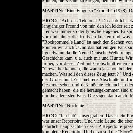
können, die Rechte zu kriegen, denn ich würde d
MARTIN:
"Eine Frage zu "Eroc III" (1978). D
EROC:
"Ach das Telefonat ! Das hab ich jetz
langjähriger Freund von mir, den ich leider se
– er war immer so der typische Hagener. Er spri
vor und hinter die Kulissen kucken und was e
"Rockpommel´s Land" ist nach den Sachen von Y
können wir auch´. Und das hat einigen Fans sic
irgendwann da die Neue Deutsche Welle reinge
Geschichte kam, u.a. auch mir und Hunter. Wir
früher, vor dieser Zeit mit Grobschnitt einen 
"Crew" her kannten, die waren ja schon bei der 
machen. Was soll den dieses Zeug jetzt ? ´ Und 
der Grobschnitt-Zeit mehrere Abschnitte und 
Gesamte sehen und daß möchte ich auch in den 
gemacht haben, die nie herausgekommen sind und
nur die allerersten Fans. Die sagen dann auch 
MARTIN:
"Noch nie !"
EROC:
"Ich hab´s ausgegraben. Das ist ein P
war unser Repertoire. Und viele Leute, die ebe
natürlich hauptsächlich das LP-Repertoire pr
komplette Repertoire. Und dazu soll die "Story"