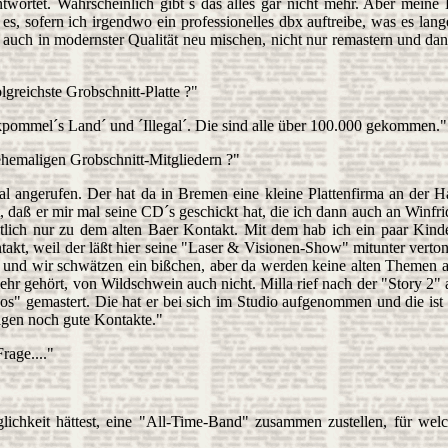
ntwortet. Wahrscheinlich gibt´s das alles gar nicht mehr. Aber meine 
, sofern ich irgendwo ein professionelles dbx auftreibe, was es lange
lso auch in modernster Qualität neu mischen, nicht nur remastern und 
reichste Grobschnitt-Platte ?"
kpommel´s Land´ und ´Illegal´. Die sind alle über 100.000 gekommen."
hemaligen Grobschnitt-Mitgliedern ?"
 angerufen. Der hat da in Bremen eine kleine Plattenfirma an der Ha
aß er mir mal seine CD´s geschickt hat, die ich dann auch an Winfrid 
ntlich nur zu dem alten Baer Kontakt. Mit dem hab ich ein paar Kin
akt, weil der läßt hier seine "Laser & Visionen-Show" mitunter verton
 und wir schwätzen ein bißchen, aber da werden keine alten Themen an
ehr gehört, von Wildschwein auch nicht. Milla rief nach der "Story 2" a
os" gemastert. Die hat er bei sich im Studio aufgenommen und die ist e
nigen noch gute Kontakte."
rage...."
chkeit hättest, eine "All-Time-Band" zusammen zustellen, für wel