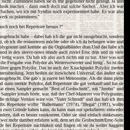
nicht. Zumindest haben sie es mir gegenüber nicht gezeigt. Ja und
e Musik machen – dann mach doch mal solche Sachen´. Aber ich war
Sachen, wo ich mit Synthis noch experimentiert habe. Es war also
erk zu präsentieren."
auch noch bei Repertoire heraus ?"
usgebracht habe – dabei hab ich die gar nicht rausgebracht, sondern
, ob ich die restaurieren möchte oder ob ich da befangen wäre und
n Polygramm und komme an die Orginalbänder dran.Und das habe ich
t und in den sleeve-notes stünde auch zuviel Eroc drin und zu viele
 fertig waren. Da hab ich also auch nichts mit zu tun. Aber was soll
die Freigabe von Polydor als Weiterverwerter und fertig´. So ist das
 führe gegen Polydor. Das ist auch der Knackpunkt: Polydor merkte
erabteilung. Jetzt heißen sie inzwischen Universal, das ändert sich
ausgebracht. Die gab´s ja zuerst bei Metronome. Als die dann pleite
d dann merkte Polydor, daß Repertoire die gut verkauft und hat sie
hat einen Sampler gemacht "Best of Grobschnitt", mit "Jumbo" und
m Sampler jemals hörte, war, daß der Chef-Masterer von Polygramm,
t die richtige Version wäre von "Vater Schmidt" und das hab ich ihm
. Repertoire wollte "Ballermann" (1974), "Illegal" (1981), wollte
um zwei Gründe haben kann, da kann man nur spekulieren: entweder
indern, daß es besser rauskommt. Oder sie sind einfach stinkesauer,
(wer mehr darüber erfahren will, dem sei die Grobschnitt/Eroc-Seite
e bei Repertoire nachhaken und fragen ob sie da weiter baggern