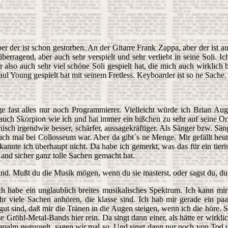
 der ist schon gestorben. An der Gitarre Frank Zappa, aber der ist au
berragend, aber auch sehr verspielt und sehr verliebt in seine Soli.
er also auch sehr viel schöne Soli gespielt hat, die mich auch wirkli
Paul Young gespielt hat mit seinem Fretless. Keyboarder ist so ne Sache
ge fast alles nur noch Programmierer. Vielleicht würde ich Brian A
auch Skorpion wie ich und hat immer ein bißchen zu sehr auf seine Org
nisch irgendwie besser, schärfer, aussagekräftiger. Als Sänger bzw. Sä
uch mal bei Collosseum war. Aber da gibt´s ne Menge. Mir gefällt heut
kannte ich überhaupt nicht. Da habe ich gemerkt, was das für ein tier
and sicher ganz tolle Sachen gemacht hat.
d. Mußt du die Musik mögen, wenn du sie masterst, oder sagst du, du 
ch habe ein unglaublich breites musikalisches Spektrum. Ich kann mir 
 viele Sachen anhören, die klasse sind. Ich hab mir gerade ein paar
t sind, daß mir die Tränen in die Augen steigen, wenn ich die höre. S
röhl-Metal-Bands hier rein. Da singt dann einer, als hätte er wirklic
t Napalm gegurgelt, sagen wir mal so. Und singt dann nur noch von Tod