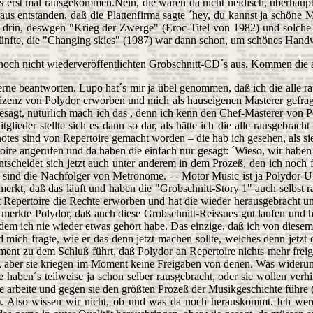
s erst mal rausgekommen.Nein, die waren da nicht neidisch, überhaupt 
raus entstanden, daß die Plattenfirma sagte ´hey, du kannst ja schön
 drin, deswgen "Krieg der Zwerge" (Eroc-Titel von 1982) und solche 
 fünfte, die "Changing skies" (1987) war dann schon, um schönes Handw
 noch nicht wiederveröffentlichten Grobschnitt-CD´s aus. Kommen die 
erne beantworten. Lupo hat´s mir ja übel genommen, daß ich die alle ra
Lizenz von Polydor erworben und mich als hauseigenen Masterer gefragt
 gesagt, nutürlich mach ich das , denn ich kenn den Chef-Masterer vo
ieder stellte sich es dann so dar, als hätte ich die alle rausgebrach
notes sind von Repertoire gemacht worden – die hab ich gesehen, als sie
toire angerufen und da haben die einfach nur gesagt: ´Wieso, wir haben 
ntscheidet sich jetzt auch unter anderem in dem Prozeß, den ich noch
s sind die Nachfolger von Metronome. - - Motor Music ist ja Polydor-Unt
erkt, daß das läuft und haben die "Grobschnitt-Story 1" auch selbst r
t Repertoire die Rechte erworben und hat die wieder herausgebracht un
merkte Polydor, daß auch diese Grobschnitt-Reissues gut laufen und 
 dem ich nie wieder etwas gehört habe. Das einzige, daß ich von diese
d mich fragte, wie er das denn jetzt machen sollte, welches denn jetz
t zu dem Schluß führt, daß Polydor an Repertoire nichts mehr freigibt
n, aber sie kriegen im Moment keine Freigaben von denen. Was wider
 haben´s teilweise ja schon selber rausgebracht, oder sie wollen verh
ire arbeite und gegen sie den größten Prozeß der Musikgeschichte führe 
 Also wissen wir nicht, ob und was da noch herauskommt. Ich werd