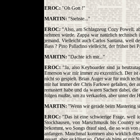
EROC:
"Oh Gott !"
MARTIN:
"Siehste..."
EROC:
"Also, am Schlagzeug Cozy Powell, aber
nehmen würde. Zappa war natürlich technisch ü
jemand. Vielleicht auch Carlos Santana, weil d
Bass ? Pino Palladino vielleicht, der früher bei 
MARTIN:
"Dachte ich mir..."
EROC:
"Ja, also Keyboarder sind ja heutzuta
Emerson war mir immer zu exzentrisch. Der ist 
nicht so gespielt. Brian Auger war für mich tech
mir hat immer der Chris Farlowe gefallen, der a
remastert habe und da waren Sachen dabei, die 
folgen mußte, um zu verkaufen, aber unter der H
MARTIN:
"Wenn wir gerade beim Mastering sin
EROC:
"Das ist eine schwierige Frage, weil i
Stockhausen, von Marschmusik bis Country sehr
bekommt, wo Songs drauf sind, die so was von gu
anfangen. Manchmal kommen also wirklich diese G
gesagt, aber es klingt so. Oder als hätte er mi