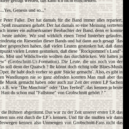
ndere gefragt werden, das kann ich nicht entscheiden."
..Yes, Genesis und so..."
 Peter Falke. Der hat damals für die Band immer alles repariert,
tig Spaß zusammen gehabt. Der hat damals so eine Meinung vertreten
ch auch immer ein aufmerksamer Beobachter der Band, denn er konnte
heute anhöre. Wir sind wirklich einen Trend hinterher gelaufen.
ndeutig ein Riesenfan dieser Bands und hat dann auch gesagt ´das
rüber gesprochen haben, daß vielen Leuten gestunken hat, daß dann
itpunkt vielen Leuten gestunken, daß diese "Rockpommel´s Land"-
po, Mist und Wildschwein wollten das durchdrücken. Wir hatten ja
Crew" (Grobschnitt-Ur-Formation). Die Leute, die uns noch von der
as soll denn der Quatsch ? Ihr könnt doch richtig tolle Blues-Musik
per, ihr habt doch vorher so gute Stücke gemacht´. Also, es gibt in
t den Wandlungen nie so ganz abfinden konnten Man muß aber das
olle Musik gemacht haben oder auch zur Zeit der ersten LP Sachen
k z.B. wie "Die Maschine" oder "Das Teelied", das kennen ja heute
 Hast du schon mal "Fallstone" von Grobschnitt gehört ? "
 die Bühnen abgeräumt. Das war zu der Zeit unserer ersten LP, das
rnten uns erst durch die LP´s kennen. Und für die mußten wir dann
n. Deswegen kennen also Unmengen von Grobschnitt-Fans nicht das