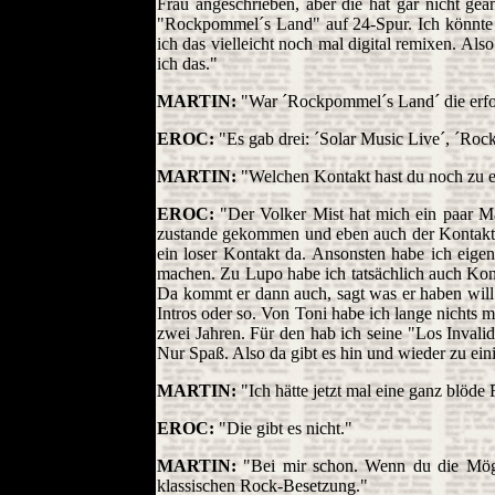
Frau angeschrieben, aber die hat gar nicht gea
"Rockpommel´s Land" auf 24-Spur. Ich könnte es
ich das vielleicht noch mal digital remixen. A
ich das."
MARTIN:
"War ´Rockpommel´s Land´ die erfolg
EROC:
"Es gab drei: ´Solar Music Live´, ´Roc
MARTIN:
"Welchen Kontakt hast du noch zu e
EROC:
"Der Volker Mist hat mich ein paar Mal
zustande gekommen und eben auch der Kontakt, d
ein loser Kontakt da. Ansonsten habe ich eige
machen. Zu Lupo habe ich tatsächlich auch Kont
Da kommt er dann auch, sagt was er haben will
Intros oder so. Von Toni habe ich lange nichts m
zwei Jahren. Für den hab ich seine "Los Invalid
Nur Spaß. Also da gibt es hin und wieder zu ei
MARTIN:
"Ich hätte jetzt mal eine ganz blöde F
EROC:
"Die gibt es nicht."
MARTIN:
"Bei mir schon. Wenn du die Mögli
klassischen Rock-Besetzung."