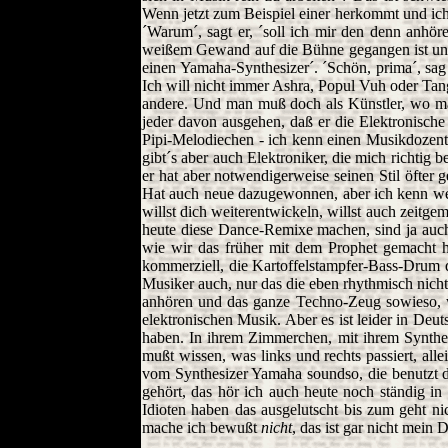
Wenn jetzt zum Beispiel einer herkommt und ich fr
´Warum´, sagt er, ´soll ich mir den denn anhö
weißem Gewand auf die Bühne gegangen ist und An
einen Yamaha-Synthesizer´. ´Schön, prima´, sag 
Ich will nicht immer Ashra, Popul Vuh oder Tan
andere. Und man muß doch als Künstler, wo man
jeder davon ausgehen, daß er die Elektronische
Pipi-Melodiechen - ich kenn einen Musikdozent
gibt´s aber auch Elektroniker, die mich richtig
er hat aber notwendigerweise seinen Stil öfter 
Hat auch neue dazugewonnen, aber ich kenn welc
willst dich weiterentwickeln, willst auch zeitg
heute diese Dance-Remixe machen, sind ja auch
wie wir das früher mit dem Prophet gemacht ha
kommerziell, die Kartoffelstampfer-Bass-Drum d
Musiker auch, nur das die eben rhythmisch nicht
anhören und das ganze Techno-Zeug sowieso, w
elektronischen Musik. Aber es ist leider in De
haben. In ihrem Zimmerchen, mit ihrem Synthe
mußt wissen, was links und rechts passiert, a
vom Synthesizer Yamaha soundso, die benutzt de
gehört, das hör ich auch heute noch ständig in
Idioten haben das ausgelutscht bis zum geht n
mache ich bewußt
nicht
, das ist gar nicht mein 