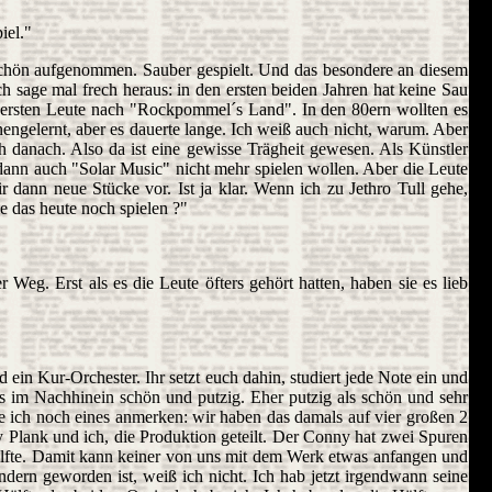
iel."
chön aufgenommen. Sauber gespielt. Und das besondere an diesem
sage mal frech heraus: in den ersten beiden Jahren hat keine Sau
ie ersten Leute nach "Rockpommel´s Land". In den 80ern wollten es
engelernt, aber es dauerte lange. Ich weiß auch nicht, warum. Aber
 danach. Also da ist eine gewisse Trägheit gewesen. Als Künstler
ann auch "Solar Music" nicht mehr spielen wollen. Aber die Leute
ir dann neue Stücke vor. Ist ja klar. Wenn ich zu Jethro Tull gehe,
e das heute noch spielen ?"
eg. Erst als es die Leute öfters gehört hatten, haben sie es lieb
ein Kur-Orchester. Ihr setzt euch dahin, studiert jede Note ein und
h´s im Nachhinein schön und putzig. Eher putzig als schön und sehr
e ich noch eines anmerken: wir haben das damals auf vier großen 2
Plank und ich, die Produktion geteilt. Der Conny hat zwei Spuren
Hälfte. Damit kann keiner von uns mit dem Werk etwas anfangen und
dern geworden ist, weiß ich nicht. Ich hab jetzt irgendwann seine